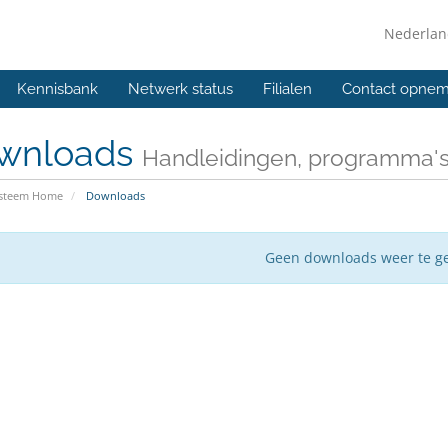
Nederla
Kennisbank
Netwerk status
Filialen
Contact opne
wnloads
Handleidingen, programma'
ysteem Home
Downloads
Geen downloads weer te g