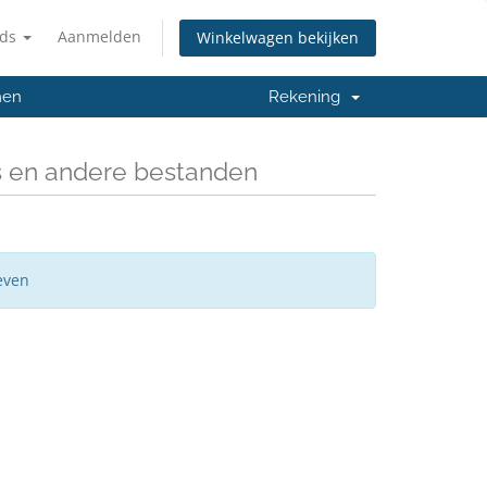
nds
Aanmelden
Winkelwagen bekijken
men
Rekening
s en andere bestanden
even