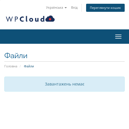
Українська
Вхід
Переглянути кошик
Пере
Файли
Головна
Файли
Завантажень немає