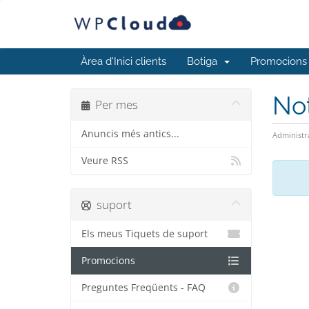
Àrea d'Inici clients
Botiga
Promocions
No
Per mes
Anuncis més antics...
Administr
Veure RSS
suport
Els meus Tiquets de suport
Promocions
Preguntes Freqüents - FAQ