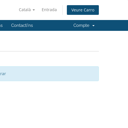
Català
Entrada
Veure Carro
ns
Contacti'ns
Compte
trar