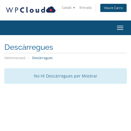
Català
Entrada
Veure Carro
Canvi
Descàrregues
Administració
Descàrregues
No Hi Descàrregues per Mostrar