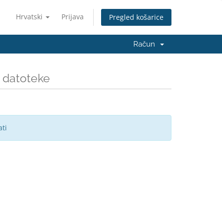
Hrvatski
Prijava
Pregled košarice
Račun
e datoteke
ti