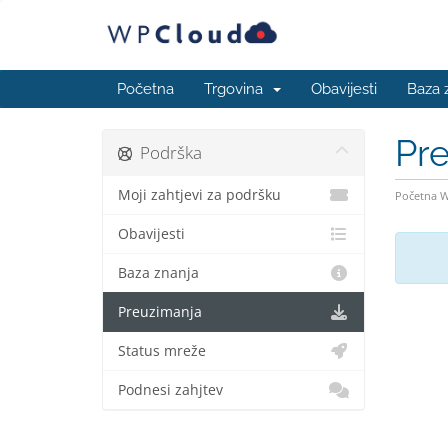
Početna
Trgovina
Obavijesti
Baza 
Pr
Podrška
Moji zahtjevi za podršku
Početna 
Obavijesti
Baza znanja
Preuzimanja
Status mreže
Podnesi zahjtev