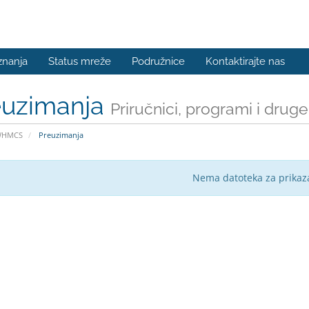
znanja
Status mreže
Podružnice
Kontaktirajte nas
euzimanja
Priručnici, programi i drug
WHMCS
Preuzimanja
Nema datoteka za prikaza