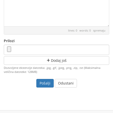
lines: 0 words: 0
spremaju
Prilozi
Dodaj još
Dozvoljene ekstenzije datoteka: .jpg, .gif, .jpeg, .png, .zip, .txt (Maksimalna
veličina datoteke: 128MB)
Odustani