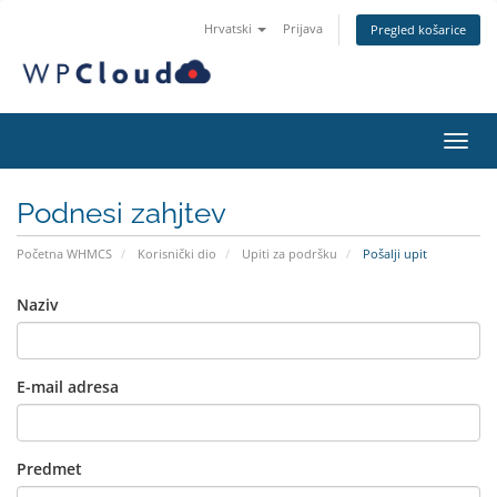
Hrvatski
Prijava
Pregled košarice
Preba
Podnesi zahjtev
Početna WHMCS
Korisnički dio
Upiti za podršku
Pošalji upit
Naziv
E-mail adresa
Predmet