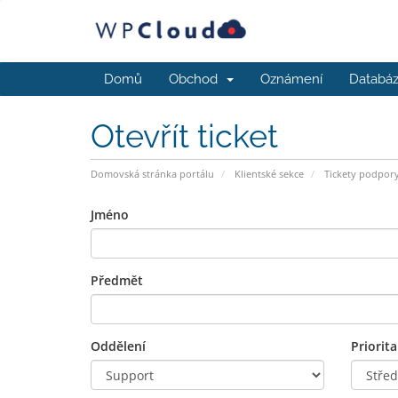
Domů
Obchod
Oznámení
Databáz
Otevřít ticket
Domovská stránka portálu
Klientské sekce
Tickety podpor
Jméno
Předmět
Oddělení
Priorita