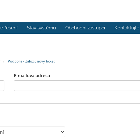
e řešení
Stav systému
Obchodní zástupci
Kontaktujte
y
Podpora - Založit nový ticket
E-mailová adresa