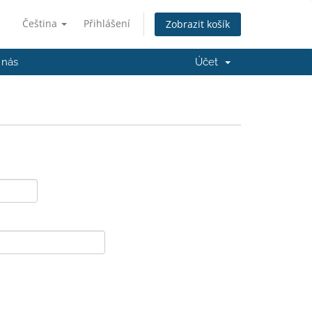
Čeština
Přihlášení
Zobrazit košík
 nás
Účet