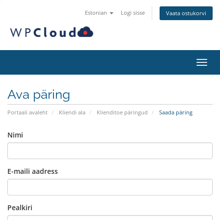
Estonian
Logi sisse
Vaata ostukorvi
Lülit
Ava päring
Portaali avaleht
Kliendi ala
Klienditoe päringud
Saada päring
Nimi
E-maili aadress
Pealkiri