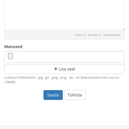
lines: 0 words: 0
salvestatud
Manused
Lisa veel
Lubatud faililaiendid: .jpg, .gif, .jpeg, .png, .zip, .txt (Maksimaalne faili suurus:
128MB)
Tühista