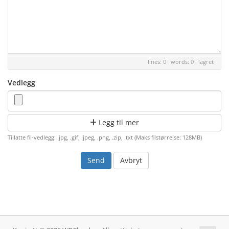
lines: 0 words: 0
lagret
Vedlegg
Legg til mer
Tillatte fil-vedlegg: .jpg, .gif, .jpeg, .png, .zip, .txt (Maks filstørrelse: 128MB)
Avbryt