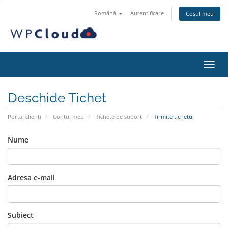
Română
Autentificare
Coșul meu
Navig
Deschide Tichet
Portal clienți
Contul meu
Tichete de suport
Trimite tichetul
Nume
Adresa e-mail
Subiect