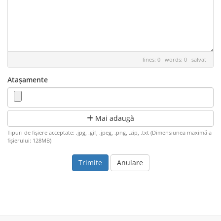
lines: 0 words: 0
salvat
Atașamente
Mai adaugă
Tipuri de fișiere acceptate: .jpg, .gif, .jpeg, .png, .zip, .txt (Dimensiunea maximă a
fișierului: 128MB)
Anulare