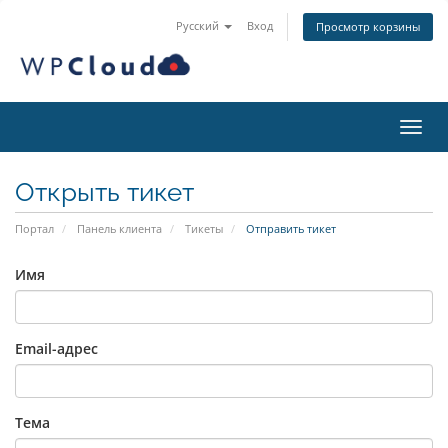
Русский
Вход
Просмотр корзины
Пере
Открыть тикет
Портал
Панель клиента
Тикеты
Отправить тикет
Имя
Email-адрес
Тема