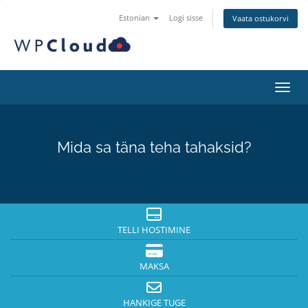
Estonian
Logi sisse
Vaata ostukorvi
Lülit
Mida sa täna teha tahaksid?
TELLI HOSTIMINE
MAKSA
HANKIGE TUGE