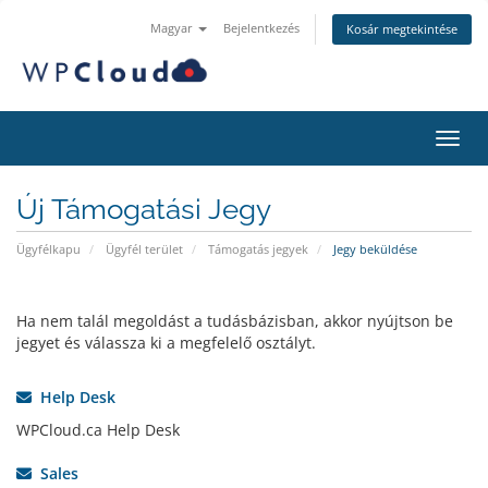
Magyar
Bejelentkezés
Kosár megtekintése
Váltá
Új Támogatási Jegy
Ügyfélkapu
Ügyfél terület
Támogatás jegyek
Jegy beküldése
Ha nem talál megoldást a tudásbázisban, akkor nyújtson be
jegyet és válassza ki a megfelelő osztályt.
Help Desk
WPCloud.ca Help Desk
Sales